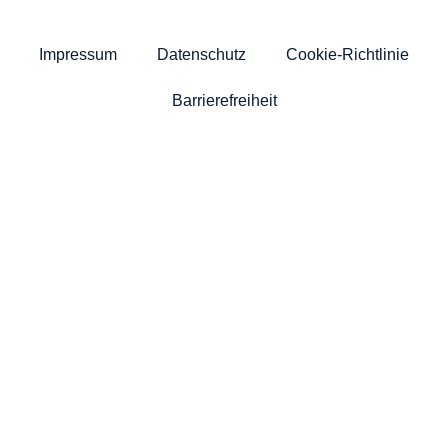
Impressum
Datenschutz
Cookie-Richtlinie
Barrierefreiheit
News
Über uns
Politik
Kommunalwahl 2025
Termine
Kontakt