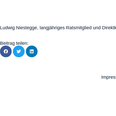
Ludwig Niestegge, langjähriges Ratsmitglied und Direk
Beitrag teilen:
Impre
News
Über uns