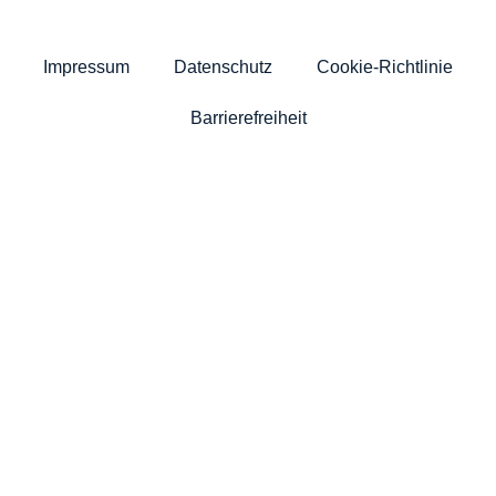
Impressum
Datenschutz
Cookie-Richtlinie
Barrierefreiheit
News
Über uns
Politik
Kommunalwahl 2025
Termine
Kontakt